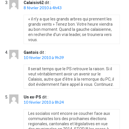
Calaisis62
dit :
8 février 2010 à 4h43
« il n’y a que les grands arbres qui prennent les
grands vents » Tenez bon. Votre heure viendra
au bon moment. Quand la gauche calaisienne,
en recherche d’un vrai leader, se trounera vers
vous.
Gantois
dit :
10 février 2010 à 9h39
Il serait temps que le PS retrouve la raison. Si il
veut véritablement avoir un avenir sur le
Calaisis, autre que d’être à la remorque du PC, il
doit évidemment faire appel à vous. Continuez.
Un ex-PS
dit :
10 février 2010 à 8h24
Les socialos vont encore se coucher face aux
communistes lors des prochaines élections
regionales, cantonales et législatives en vue
des municpales en 2014. STOP !!! les cocos à