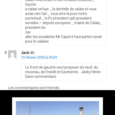
toyota
a calais refuse _ la dentelle de calais et vous
avais rien fait _ vous etre la pour notre
portefeuil _ le Pc president oph president
sevadec – depute europeen _ mairie de Calais_
president du
cac
aller les socialistes Mr Capet il faut partire seule
pour le calaisis
Jack
dit :
15 février 2010 à 2h24
Le front de gauche veut proposer du neuf, du
nouveau, de l’inédit et il présente… Jacky Hénin.
Sans commentaire.
Les commentaires sont fermés.
Accès au bus et tri sélectif !!!