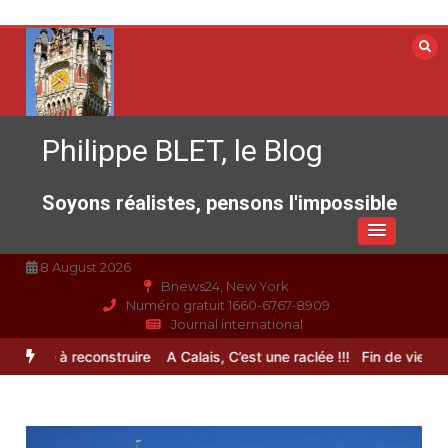
Aller
au
contenu
Philippe BLET, le Blog
Soyons réalistes, pensons l'impossible
8 August 2026
Bnews24, New York
Numéro gratuit 1660-6767-8909
Journal international
rance à reconstruire
A Calais, C’est une raclée !!!
Fin de vie : l’ult