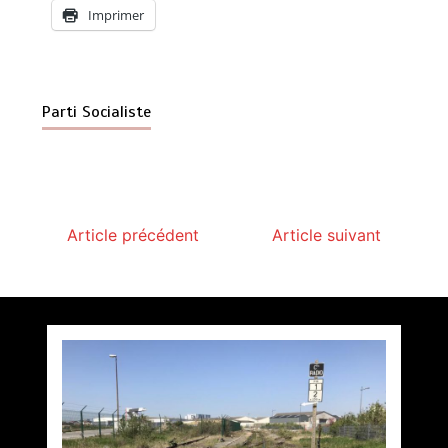
Imprimer
Parti Socialiste
Article précédent
Article suivant
Accès au bus et tri sélectif !!!
par
Philippe BLET
16 avril 2024
Éthique et probité à Calais ???
2 minutes
2 ans