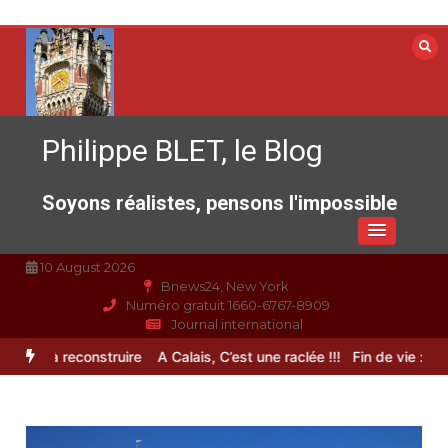
Aller
au
contenu
Philippe BLET, le Blog
Soyons réalistes, pensons l'impossible
10 August 2026
Bnews24, New York
Numéro gratuit 1660-6767-8909
Journal international
ance à reconstruire
A Calais, C’est une raclée !!!
Fin de vie : l’ulti