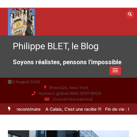
Aller
au
contenu
Philippe BLET, le Blog
Soyons réalistes, pensons l'impossible
9 August 2026
Bnews24, New York
Numéro gratuit 1660-6767-8909
Journal international
nce à reconstruire
A Calais, C’est une raclée !!!
Fin de vie : l’ultime