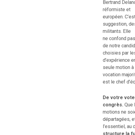
Bertrand Delan
réformiste et
européen. C’est
suggestion, des
militants. Elle
ne confond pas 
de notre candid
choisies par le
d’expérience e
seule motion à
vocation majori
est le chef d’é
De votre vote
congrès.
Que l
motions ne soi
départagées, e
l’essentiel, au
structure la 