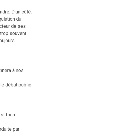
ndre. D’un côté,
gulation du
ucteur de ses
 trop souvent
oujours
onnera à nos
 le débat public
est bien
nduite par