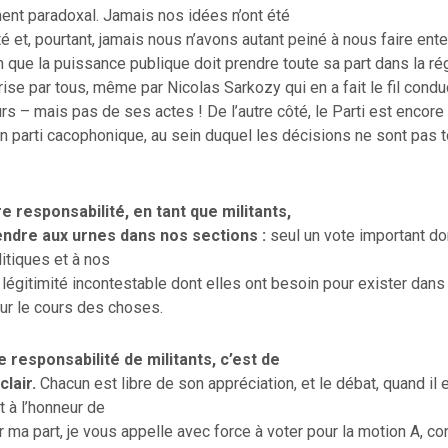
ent paradoxal. Jamais nos idées n’ont été
té et, pourtant, jamais nous n’avons autant peiné à nous faire ente
n que la puissance publique doit prendre toute sa part dans la ré
ise par tous, même par Nicolas Sarkozy qui en a fait le fil cond
rs – mais pas de ses actes ! De l’autre côté, le Parti est encore
 parti cacophonique, au sein duquel les décisions ne sont pas t
 responsabilité, en tant que militants,
endre aux urnes dans nos sections :
seul un vote important d
litiques et à nos
 légitimité incontestable dont elles ont besoin pour exister dans
ur le cours des choses.
responsabilité de militants, c’est de
clair.
Chacun est libre de son appréciation, et le débat, quand il 
t à l’honneur de
ur ma part, je vous appelle avec force à voter pour la motion A, co