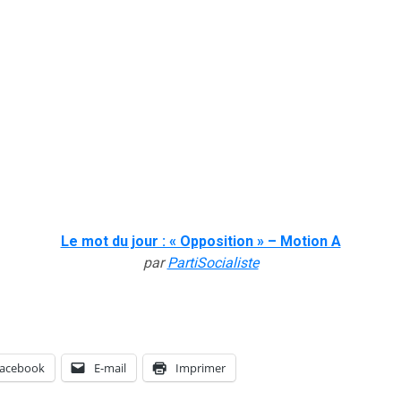
Le mot du jour : « Opposition » – Motion A
par
PartiSocialiste
acebook
E-mail
Imprimer