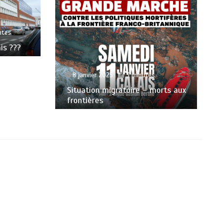
14 septembre 2014
5 minutes
Contrer l’extrême droite ? C’est
agir, non réagir !!
orts aux