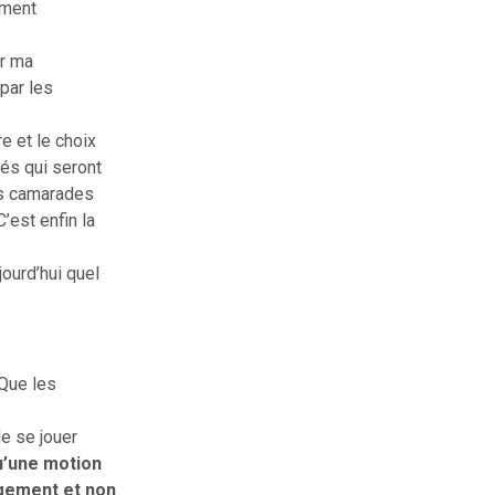
ement
ur ma
par les
e et le choix
tés qui seront
des camarades
est enfin la
jourd’hui quel
 Que les
e se jouer
qu’une motion
ngement et non