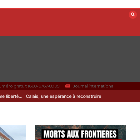
uméro gratuit 1660-6767-8909
Journal international
erté…
Calais, une espérance à reconstruire