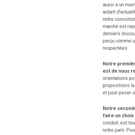
aussi à un mom
autant d’actuali
notre convictio
marché est repr
derniers discou
perçu comme un
respectées.
Notre première
est de nous r
orientations po
propositions la
et pour peser s
Notre seconde 
faire un choix 
conduit, est tou
notre parti. Po