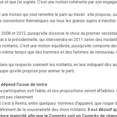
oë et que j’ai signée. C’est une motion cohérente par son engag
 une motion qui veut remettre le parti au travail : elle propose, s
 conventions thématiques sur tous les grands sujets à trancher 
2008 et 2012, puisqu’elle dissocie le choix du premier secrétair
at à la présidentielle, qui interviendra en 2011 selon des modali
s militants. C’est une motion équilibrée, puisqu’elle comporte 
n même temps que des hommes et des femmes de renouveau. C’
taire qui respecte vraiment les militants, en leur indiquant dès au
quipe qu’elle propose pour animer le parti.
 dépend l’issue de notre
a participation soit faible, et nos propositions seront affaiblies.
ent pas clairement
t c’est à Reims, entre quelques hommes d’appareil, que risque d
 détriment de la souveraineté des choix militants.
Il est décisif 
future majorité afin que le Congrès soit un Congrès de cha