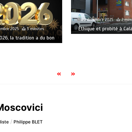
embre 2025
2 minutes
 et probité à Calais ???
8 janvier 2025
3 minutes
Situation migratoire – m
frontières
Moscovici
liste
Philippe BLET