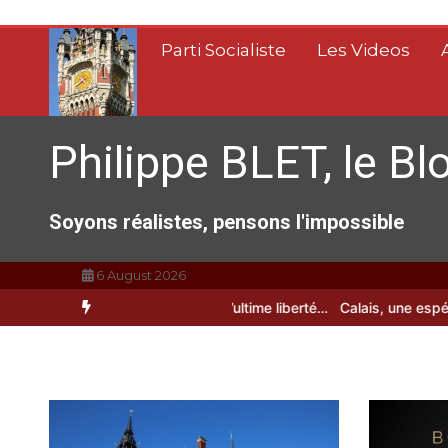
Aller
au
Parti Socialiste
Les Videos
contenu
Philippe BLET, le Bl
Soyons réalistes, pensons l'impossible
6 August 2026
t une raclée !!!
Fin de vie : l’ultime liberté…
Calais, une espérance 