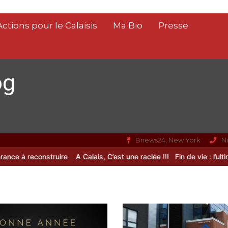
Actions pour le Calaisis
Ma Bio
Presse
og
Bnews24, New York
N
à reconstruire
A Calais, C’est une raclée !!!
Fin de vie : l’ultime lib