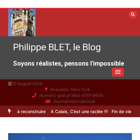
Aller
au
contenu
Philippe BLET, le Blog
Soyons réalistes, pensons l'impossible
10 August 2026
Bnews24, New York
Numéro gratuit 1660-6767-8909
Journal international
rance à reconstruire
A Calais, C’est une raclée !!!
Fin de vie : l’ult