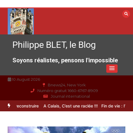
Aller
au
contenu
Philippe BLET, le Blog
Soyons réalistes, pensons l'impossible
10 August 2026
Bnews24, New York
Numéro gratuit 1660-6767-8909
Journal international
ce à reconstruire
A Calais, C’est une raclée !!!
Fin de vie : l’ultime