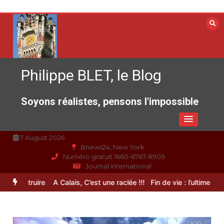
Aller
au
contenu
Philippe BLET, le Blog
Soyons réalistes, pensons l'impossible
7 August 2026
Bnews24, New York
Numéro gratuit 1660-6767-8909
Journal international
reconstruire
A Calais, C’est une raclée !!!
Fin de vie : l’ultime libert