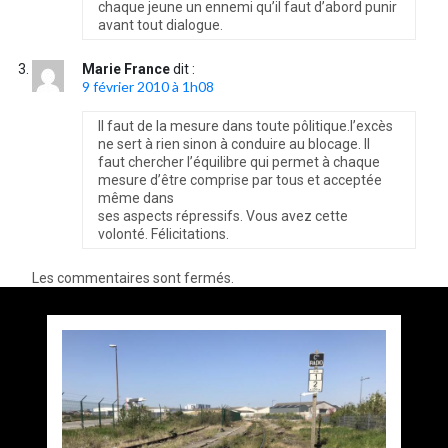
chaque jeune un ennemi qu’il faut d’abord punir
avant tout dialogue.
Marie France
dit :
9 février 2010 à 1h08
Il faut de la mesure dans toute pôlitique.l’excès
ne sert à rien sinon à conduire au blocage. Il
faut chercher l’équilibre qui permet à chaque
mesure d’être comprise par tous et acceptée
même dans
ses aspects répressifs. Vous avez cette
volonté. Félicitations.
Les commentaires sont fermés.
Accès au bus et tri sélectif !!!
par
Philippe BLET
16 avril 2024
Éthique et probité à Calais ???
2 minutes
2 ans