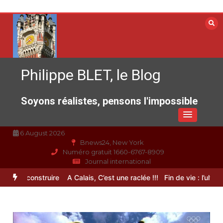
Aller
au
contenu
Philippe BLET, le Blog
Soyons réalistes, pensons l'impossible
6 August 2026
Bnews24, New York
Numéro gratuit 1660-6767-8909
Journal international
 à reconstruire
A Calais, C’est une raclée !!!
Fin de vie : l’ultime l